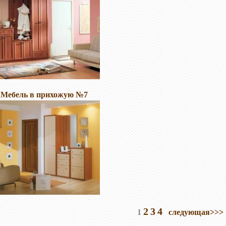
Мебель в прихожую №7
2
3
4
1
следующая>>>